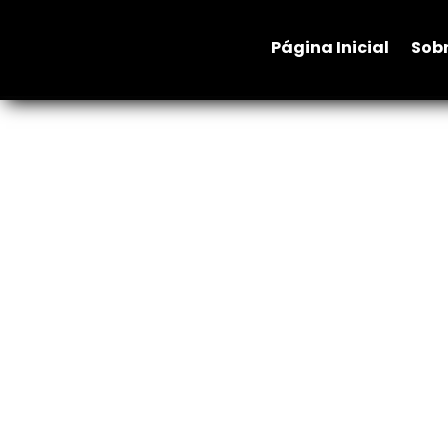
Página Inicial
Sobre nós
A No
Página Inicial
Sobr
Os nossos Produtos