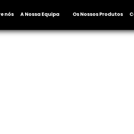
ssa Equipa
Os Nossos Produtos
Contactos
e nós
A Nossa Equipa
Os Nossos Produtos
C